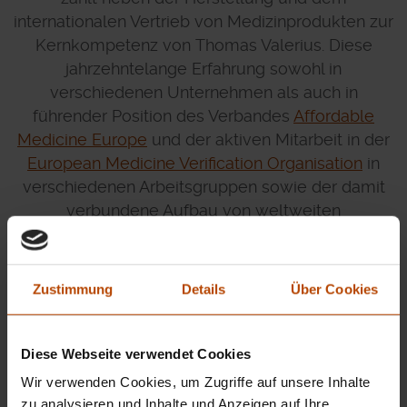
internationalen Vertrieb von Medizinprodukten zur
Kernkompetenz von Thomas Valerius. Diese
jahrzehntelange Erfahrung sowohl in
verschiedenen Unternehmen als auch in
führender Position des Verbandes
Affordable
Medicine Europe
und der aktiven Mitarbeit in der
European Medicine Verification Organisation
in
verschiedenen Arbeitsgruppen sowie der damit
verbundene Aufbau von weltweiten
Geschäftsbeziehungen fließen heute in die
ToValCare Medical und ToValCare Consulting ein.
Zustimmung
Details
Über Cookies
Diese Webseite verwendet Cookies
Wir verwenden Cookies, um Zugriffe auf unsere Inhalte
zu analysieren und Inhalte und Anzeigen auf Ihre