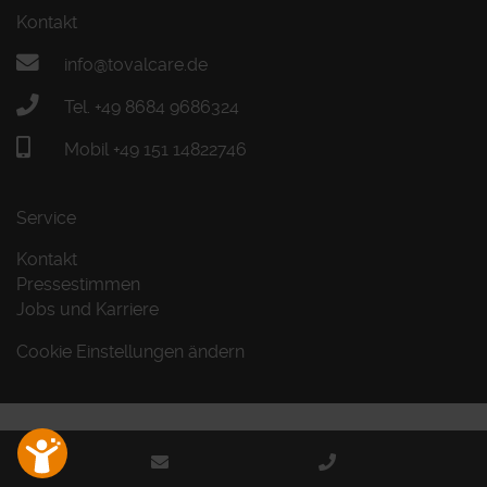
Kontakt
info@tovalcare.de
Tel. +49 8684 9686324
Mobil +49 151 14822746
Service
Kontakt
Pressestimmen
Jobs und Karriere
Cookie Einstellungen ändern
Sitemap
AGB
Impressum
Datenschutz
®
©
Medienservice ProGenuss