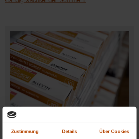
ständig wachsenden Sortiment.
Sortiment
Zustimmung
Details
Über Cookies
Für die fachgerechte Behandlung von