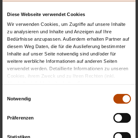
Wunden bietet ToValCare Medical ein großes
Sortiment von Medizinprodukten namhafter
Diese Webseite verwendet Cookies
internationaler Hersteller aus dem Bereich
Wir verwenden Cookies, um Zugriffe auf unsere Inhalte
Wundversorgung an.
zu analysieren und Inhalte und Anzeigen auf Ihre
Bedürfnisse anzupassen. Außerdem erhalten Partner auf
Sortiment
diesem Weg Daten, die für die Auslieferung bestimmter
Inhalte auf unser Seite notwendig sind und/oder für
weitere werbliche Informationen auf anderen Seiten
verwendet werden. Detaillierte Informationen zu unseren
Cookies, ihrem Zweck und zu Ihren Rechten (inkl.
Abschaltmöglichkeiten) erhalten Sie in unseren
Datenschutzbestimmungen
.
E
Notwendig
i
Mithilfe des Browser-Add-ons zur Deaktivierung von
n
Google Analytics-JavaScript (ga.js, analytics.js, dc.js)
w
Präferenzen
können Website-Besucher verhindern, dass Google
i
Analytics ihre Daten verwendet.
Wenn Sie Google
l
Analytics deaktivieren möchten, laden Sie das Add-on
l
Statistiken